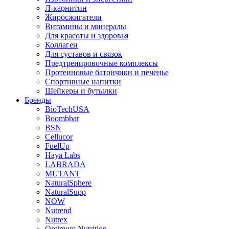
Л-карнитин
Жиросжигатели
Витамины и минералы
Для красоты и здоровья
Коллаген
Для суставов и связок
Предтренировочные комплексы
Протеиновые батончики и печенье
Спортивные напитки
Шейкеры и бутылки
Бренды
BioTechUSA
Boombbar
BSN
Cellucor
FuelUp
Haya Labs
LABRADA
MUTANT
NaturalSphere
NaturalSupp
NOW
Nutrend
Nutrex
Optimum Nutrition