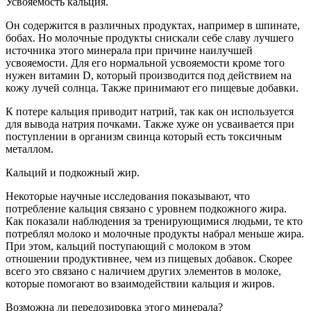
Усвояемость кальция.
Он содержится в различных продуктах, например в шпинате,
бобах. Но молочные продукты снискали себе славу лучшего
источника этого минерала при причине наилучшей
усвояемости. Для его нормальной усвояемости кроме того
нужен витамин D, который производится под действием на
кожу лучей солнца. Также принимают его пищевые добавки.
К потере кальция приводит натрий, так как он используется
для вывода натрия почками. Также хуже он усваивается при
поступлении в организм свинца который есть токсичным
металлом.
Кальций и подкожный жир.
Некоторые научные исследования показывают, что
потребление кальция связано с уровнем подкожного жира.
Как показали наблюдения за тренирующимися людьми, те кто
потреблял молоко и молочные продукты набрал меньше жира.
При этом, кальций поступающий с молоком в этом
отношении продуктивнее, чем из пищевых добавок. Скорее
всего это связано с наличием других элементов в молоке,
которые помогают во взаимодействии кальция и жиров.
Возможна ли передозировка этого минерала?