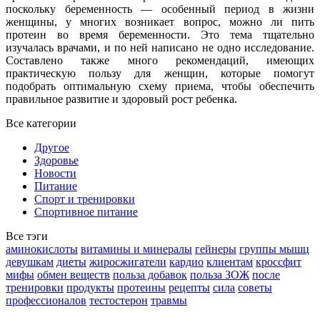
поскольку беременность — особенный период в жизни
женщины, у многих возникает вопрос, можно ли пить
протеин во время беременности. Это тема тщательно
изучалась врачами, и по ней написано не одно исследование.
Составлено также много рекомендаций, имеющих
практическую пользу для женщин, которые помогут
подобрать оптимальную схему приема, чтобы обеспечить
правильное развитие и здоровый рост ребенка.
Все категории
Другое
Здоровье
Новости
Питание
Спорт и тренировки
Спортивное питание
Все тэги
аминокислоты
витамины и минералы
гейнеры
группы мышц
девушкам
диеты
жиросжигатели
кардио
клиентам
кроссфит
мифы
обмен веществ
польза добавок
польза ЗОЖ
после
тренировки
продукты
протеины
рецепты
сила
советы
профессионалов
тестостерон
травмы