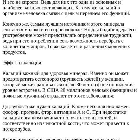
И это не спроста. Ведь для них это одна из основных и
наиболее важных составляющих. К тому же кальций в
организме человека связан с целым перечнем его функций.
Конечно же, самым лучшим источником этого минерала
считается молоко и его производные. Но для бодибилдера его
употребление может представлять определенные трудности,
ведь при его потреблении есть возможность перебрать с
количеством жиров. То же касается и различных молочных
продуктов.
Эффекты кальция.
Кальций важный для здоровья минерал. Именно он может
предотвратить остеопороз (хрупкость костей) у женщин,
который может развиваться после 30 лет на фоне понижения
уровня эстрогена. В США 28 миллионов человек (женщины и
пожилые мужчины) страдают от этого заболевания.
Для зубов тоже нужен кальций. Кроме него для них важен
фосфор, протеин, фтор, витамины А и С. При недостатке
кальция организм начинает получать его из костей, и
соответственно из челюстной кости, что может привести к
потере зубов.
Кроме подержания здоровья костей и зубов кальций в