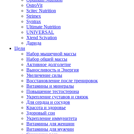
OstroVit
Scitec Nutrition
Strimex
Syntrax
Ultimate Nutrition
UNIVERSAL
Xtend Scivation
Дарида
Цели
Набор мышечной массы
Набор общей массы
Активное долголетие
Выносливость и Энергия
Увеличение силы
Восстановление после тренировок
Витамины и минералы
Повышение тестостерона
Укрепление суставов и связок
Для сердца и сосудов
Красота и здоровье
Здоровый сон
Укрепление иммунитета
Витамины для женщин
Витамины для мужчин