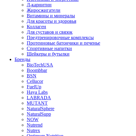
Л-карнитин
Жиросжигатели
Витамины и минералы
Для красоты и здоровья
Коллаген
Для суставов и связок
Предтренировочные комплексы
Протеиновые батончики и печенье
Спортивные напитки
Шейкеры и бутылки
Бренды
BioTechUSA
Boombbar
BSN
Cellucor
FuelUp
Haya Labs
LABRADA
MUTANT
NaturalSphere
NaturalSupp
NOW
Nutrend
Nutrex
Optimum Nutrition