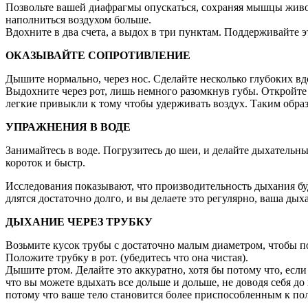
Позвольте вашей диафрагмы опускаться, сохраняя мышцы живот
наполниться воздухом больше.
Вдохните в два счета, а выдох в три пунктам. Поддерживайте 
ОКАЗЫВАЙТЕ СОПРОТИВЛЕНИЕ
Дышите нормально, через нос. Сделайте несколько глубоких вд
Выдохните через рот, лишь немного разомкнув губы. Откройте 
легкие привыкли к тому чтобы удерживать воздух. Таким образ
УПРАЖНЕНИЯ В ВОДЕ
Занимайтесь в воде. Погрузитесь до шеи, и делайте дыхательны
короток и быстр.
Исследования показывают, что производительность дыхания буд
длятся достаточно долго, и вы делаете это регулярно, ваша дых
ДЫХАНИЕ ЧЕРЕЗ ТРУБКУ
Возьмите кусок трубы с достаточно малым диаметром, чтобы по
Положите трубку в рот. (убедитесь что она чистая).
Дышите ртом. Делайте это аккуратно, хотя бы потому что, есл
что вы можете вдыхать все дольше и дольше, не доводя себя до
потому что ваше тело становится более приспособленным к пол