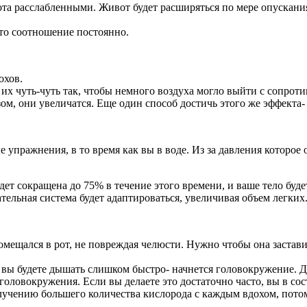
а расслабленными. Живот будет расширяться по мере опускания 
это соотношение постоянно.
охов.
их чуть-чуть так, чтобы немного воздуха могло выйти с сопроти
ом, они увеличатся. Еще один способ достичь этого же эффекта
е упражнения, в то время как вы в воде. Из за давления которое
ет сокращена до 75% в течение этого времени, и ваше тело буде
ательная система будет адаптироваться, увеличивая объем легких
мещался в рот, не повреждая челюсти. Нужно чтобы она застави
и вы будете дышать слишком быстро- начнется головокружение. Д
 головокружения. Если вы делаете это достаточно часто, вы в сос
учению большего количества кислорода с каждым вдохом, потому