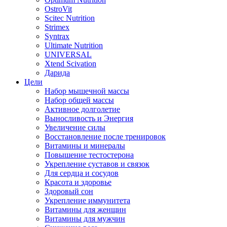
OstroVit
Scitec Nutrition
Strimex
Syntrax
Ultimate Nutrition
UNIVERSAL
Xtend Scivation
Дарида
Цели
Набор мышечной массы
Набор общей массы
Активное долголетие
Выносливость и Энергия
Увеличение силы
Восстановление после тренировок
Витамины и минералы
Повышение тестостерона
Укрепление суставов и связок
Для сердца и сосудов
Красота и здоровье
Здоровый сон
Укрепление иммунитета
Витамины для женщин
Витамины для мужчин