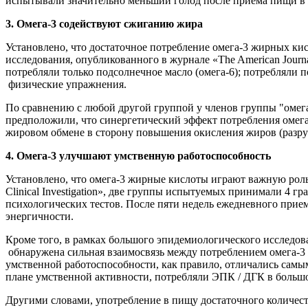
испытывали значительно меньший голод после приема пищи в 
3. Омега-3 содействуют сжиганию жира
Установлено, что достаточное потребление омега-3 жирных ки
исследования, опубликованного в журнале «Тhe American Journ
потребляли только подсолнечное масло (омега-6); потребляли 
физические упражнения.
По сравнению с любой другой группой у членов группы "омега
предположили, что синергетический эффект потребления омег
жировом обмене в сторону повышения окисления жиров (разруш
4. Омега-3 улучшают умственную работоспособность
Установлено, что омега-3 жирные кислоты играют важную роль 
Clinical Investigation», две группы испытуемых принимали 4 
психологических тестов. После пяти недель ежедневного прие
энергичности.
Кроме того, в рамках большого эпидемиологического исследова
обнаружена сильная взаимосвязь между потреблением омега-3 
умственной работоспособности, как правило, отличались самы
плане умственной активности, потребляли ЭПК / ДГК в большо
Другими словами, употребление в пищу достаточного количест