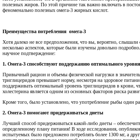
полезных жиров. По этой причине так важно включать в пост
феноменально полезных омега-3 жирных кислот.
Преимущества потребления омега-3
Хотя далеко не все предположения, что вы, вероятно, слышал
несколько аспектов, которые были изучены довольно подробн
научное подтверждение:
1. Омега-3 способствуют поддержанию оптимального уровня
Привычный рацион и объемы физической нагрузки в значитель
триглицеридов превышает норму, несмотря на здоровое питани
поддерживать оптимальный уровень триглицеридов в крови, что
холестерина является одним из основных факторов риска разви
Кроме того, было установлено, что употребление рыбы один р
2. Омега-3 помогают придерживаться диеты
Лучший способ придерживаться какой-либо диеты – обеспечить
определенному плану питания! В ходе исследования, опублико
испытуемых было предложено потреблять более 1300 мг, а дру