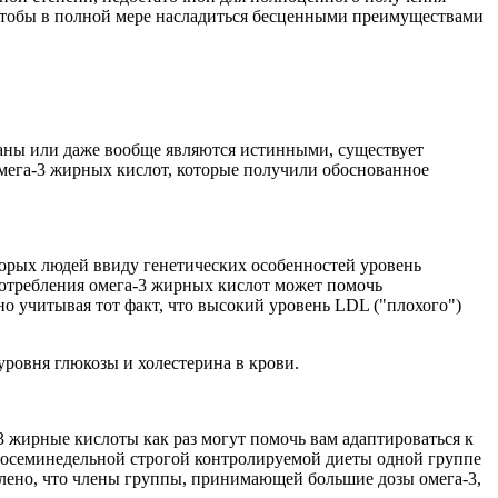
чтобы в полной мере насладиться бесценными преимуществами
ованы или даже вообще являются истинными, существует
мега-3 жирных кислот, которые получили обоснованное
орых людей ввиду генетических особенностей уровень
потребления омега-3 жирных кислот может помочь
о учитывая тот факт, что высокий уровень LDL ("плохого")
ровня глюкозы и холестерина в крови.
 жирные кислоты как раз могут помочь вам адаптироваться к
ь восеминедельной строгой контролируемой диеты одной группе
овлено, что члены группы, принимающей большие дозы омега-3,