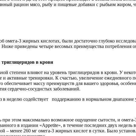
оянный рацион мясо, рыбу и пищевые добавки с рыбьим жиром, 
и об омега-3 жирных кислотах, были достаточно глубоко исслед
о. Ниже приведены четыре весомых преимущества потребления о
 триглицеридов в крови
ной степени влияют на уровень триглицеридов в крови. У некот
е и активные тренировки. К счастью, увеличение ежедневного 
 обеспечивает массу преимуществ для вашего здоровья, особенн
тия сердечно-сосудистых заболеваний.
аз в неделю содействует поддержанию в нормальном диапазоне у
 при этом максимально возможное ощущение сытости, и омега-3
ванного в издании «Appetite», в течение последних двух недел
гой – менее 260 мг омега-3 жирных кислот в сутки. Было устан