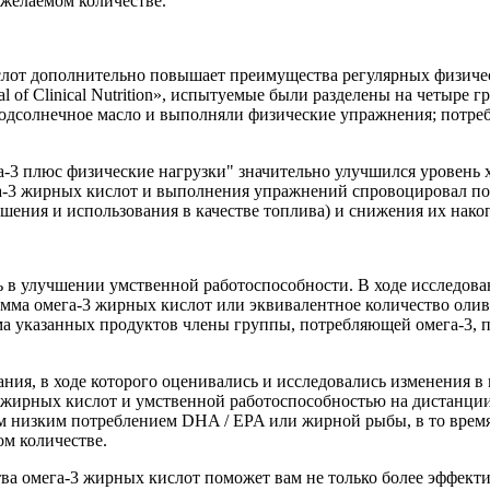
желаемом количестве.
слот дополнительно повышает преимущества регулярных физичес
al of Clinical Nutrition», испытуемые были разделены на четыр
подсолнечное масло и выполняли физические упражнения; потреб
-3 плюс физические нагрузки" значительно улучшился уровень х
а-3 жирных кислот и выполнения упражнений спровоцировал пот
ения и использования в качестве топлива) и снижения их нако
в улучшении умственной работоспособности. В ходе исследовани
грамма омега-3 жирных кислот или эквивалентное количество оли
ма указанных продуктов члены группы, потребляющей омега-3, 
ния, в ходе которого оценивались и исследовались изменения в
жирных кислот и умственной работоспособностью на дистанции 
м низким потреблением DHA / EPA или жирной рыбы, в то время 
м количестве.
ва омега-3 жирных кислот поможет вам не только более эффекти