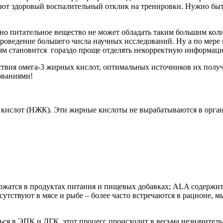
ют здоровый воспалительный отклик на тренировки. Нужно быт
дно питательное вещество не может обладать таким большим кол
проведение большего числа научных исследований. Ну а по мере
ям становится гораздо проще отделять некорректную информац
йствия омега-3 жирных кислот, оптимальных источников их полу
ованиями!
 кислот (НЖК). Эти жирные кислоты не вырабатываются в орга
ржатся в продуктах питания и пищевых добавках; ALA содержит
утствуют в мясе и рыбе – более часто встречаются в рационе, 
ься в ЭПК и ДГК, этот процесс происходит в весьма незначител