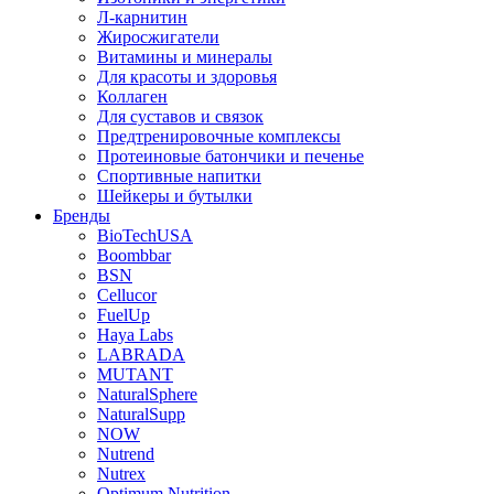
Л-карнитин
Жиросжигатели
Витамины и минералы
Для красоты и здоровья
Коллаген
Для суставов и связок
Предтренировочные комплексы
Протеиновые батончики и печенье
Спортивные напитки
Шейкеры и бутылки
Бренды
BioTechUSA
Boombbar
BSN
Cellucor
FuelUp
Haya Labs
LABRADA
MUTANT
NaturalSphere
NaturalSupp
NOW
Nutrend
Nutrex
Optimum Nutrition