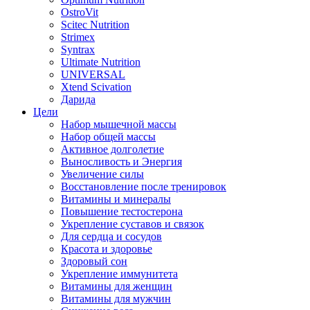
OstroVit
Scitec Nutrition
Strimex
Syntrax
Ultimate Nutrition
UNIVERSAL
Xtend Scivation
Дарида
Цели
Набор мышечной массы
Набор общей массы
Активное долголетие
Выносливость и Энергия
Увеличение силы
Восстановление после тренировок
Витамины и минералы
Повышение тестостерона
Укрепление суставов и связок
Для сердца и сосудов
Красота и здоровье
Здоровый сон
Укрепление иммунитета
Витамины для женщин
Витамины для мужчин