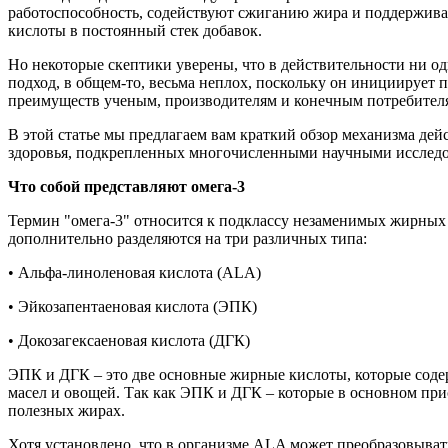
работоспособность, содействуют сжиганию жира и поддержива
кислоты в постоянный стек добавок.
Но некоторые скептики уверены, что в действительности ни о
подход, в общем-то, весьма неплох, поскольку он инициирует 
преимуществ ученым, производителям и конечным потребител
В этой статье мы предлагаем вам краткий обзор механизма де
здоровья, подкрепленных многочисленными научными исслед
Что собой представляют омега-3
Термин "омега-3" относится к подклассу незаменимых жирных
дополнительно разделяются на три различных типа:
• Альфа-линоленовая кислота (ALA)
• Эйкозапентаеновая кислота (ЭПК)
• Докозагексаеновая кислота (ДГК)
ЭПК и ДГК – это две основные жирные кислоты, которые соде
масел и овощей. Так как ЭПК и ДГК – которые в основном прис
полезных жирах.
Хотя установлено, что в организме ALA может преобразовыват