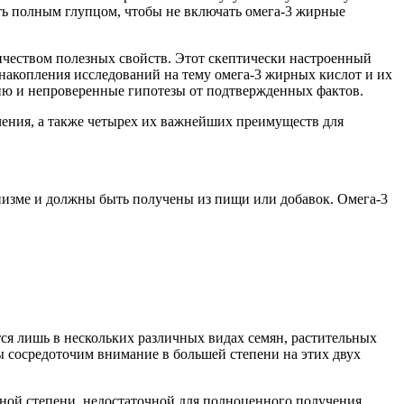
ь полным глупцом, чтобы не включать омега-3 жирные
ичеством полезных свойств. Этот скептически настроенный
 накопления исследований на тему омега-3 жирных кислот и их
ию и непроверенные гипотезы от подтвержденных фактов.
чения, а также четырех их важнейших преимуществ для
низме и должны быть получены из пищи или добавок. Омега-3
ся лишь в нескольких различных видах семян, растительных
мы сосредоточим внимание в большей степени на этих двух
ьной степени, недостаточной для полноценного получения