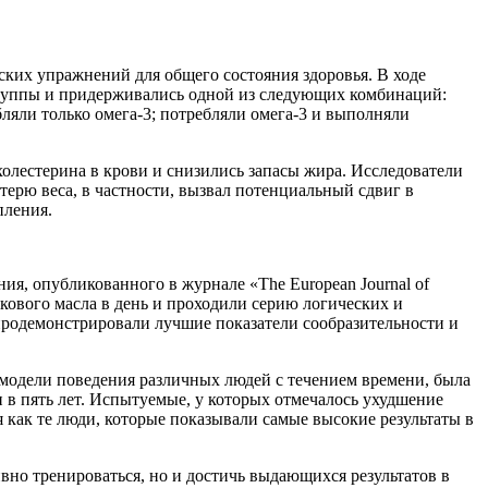
ких упражнений для общего состояния здоровья. В ходе
е группы и придерживались одной из следующих комбинаций:
ляли только омега-3; потребляли омега-3 и выполняли
олестерина в крови и снизились запасы жира. Исследователи
ерю веса, в частности, вызвал потенциальный сдвиг в
пления.
я, опубликованного в журнале «Тhe European Journal of
вкового масла в день и проходили серию логических и
продемонстрировали лучшие показатели сообразительности и
 модели поведения различных людей с течением времени, была
в пять лет. Испытуемые, у которых отмечалось ухудшение
как те люди, которые показывали самые высокие результаты в
вно тренироваться, но и достичь выдающихся результатов в